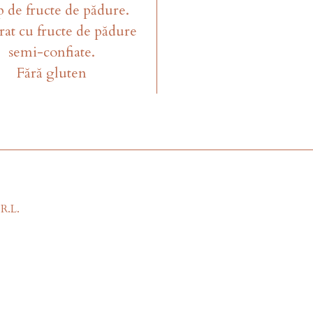
p de fructe de pădure.
at cu fructe de pădure
semi-confiate.
Fără gluten
R.L.