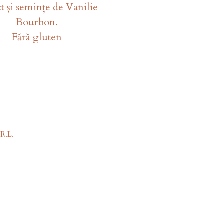
ct și semințe de Vanilie
Bourbon.
Fără gluten
R.L.