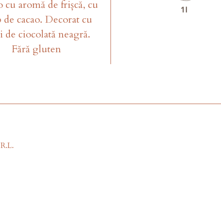
o cu aromă de frișcă, cu
p de cacao. Decorat cu
i de ciocolată neagră.
Fără gluten
R.L.